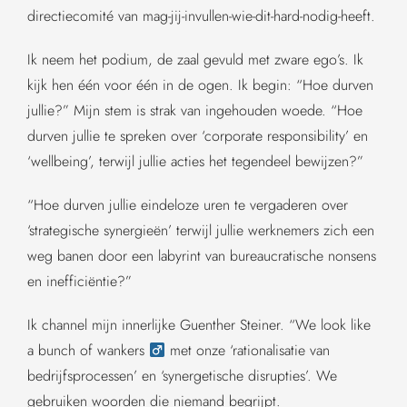
directiecomité van mag-jij-invullen-wie-dit-hard-nodig-heeft.
Ik neem het podium, de zaal gevuld met zware ego’s. Ik
kijk hen één voor één in de ogen. Ik begin: “Hoe durven
jullie?” Mijn stem is strak van ingehouden woede. “Hoe
durven jullie te spreken over ‘corporate responsibility’ en
‘wellbeing’, terwijl jullie acties het tegendeel bewijzen?”
“Hoe durven jullie eindeloze uren te vergaderen over
‘strategische synergieën’ terwijl jullie werknemers zich een
weg banen door een labyrint van bureaucratische nonsens
en inefficiëntie?”
Ik channel mijn innerlijke Guenther Steiner. “We look like
a bunch of wankers ‍
met onze ‘rationalisatie van
bedrijfsprocessen’ en ‘synergetische disrupties’. We
gebruiken woorden die niemand begrijpt.